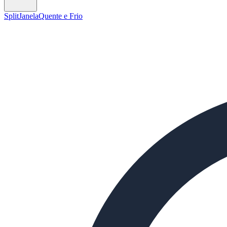
Split
Janela
Quente e Frio