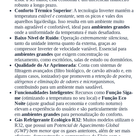
robusto a longo prazo.
Conforto Térmico Superior
: A tecnologia Inverter mantém a
temperatura
estável e constante
, sem os picos e vales dos
aparelhos liga/desliga. Isso resulta em um ambiente muito
mais agradável e confortável, ideal para
ambientes grandes
onde a uniformidade da temperatura é mais desafiadora.
Baixo Nível de Ruído
: Operação
extremamente silenciosa
,
tanto da unidade interna quanto da externa, graças ao
compressor Inverter de velocidade variável. Essencial para
ambientes grandes
que exigem concentração ou
relaxamento, como escritórios, salas de estudo ou dormitórios.
Qualidade do Ar Aprimorada
: Conta com sistemas de
filtragem avançados (filtro biológico, de carvão ativado e, em
alguns casos, ionizador) que promovem a
retenção de poeira,
alérgenos e eliminação de odores e microrganismos
,
contribuindo para um ambiente mais saudável.
Funcionalidades Inteligentes
: Recursos como
Função Siga-
me
(otimizando a temperatura no seu local) e
Função Eco
Noite
(ajuste gradual para economia e conforto noturno)
elevam a experiência do usuário e são particularmente úteis
em
ambientes grandes
para personalização do conforto.
Gás Refrigerante Ecológico R32
: Muitos modelos utilizam o
R32, que possui um
Potencial de Aquecimento Global
(GWP) bem menor
que os gases anteriores, além de ser mais