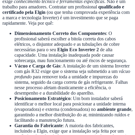
exige
conhecimento técnico e ferramentas específicas
. Não é um
trabalho para amadores. Contratar um profissional
qualificado e
certificado pela Elgin
(ou que tenha comprovada experiência com
a marca e tecnologia Inverter) é um investimento que se paga
rapidamente. Veja por quê:
Dimensionamento Correto dos Componentes
: O
profissional saberá escolher a bitola correta dos cabos
elétricos, o disjuntor adequado e as tubulações de cobre
necessárias para o seu
Elgin Eco Inverter 2
de alta
capacidade. Uma instalação inadequada pode causar
sobrecarga, mau funcionamento ou até riscos de segurança.
Vácuo e Carga de Gás
: A instalação de um sistema Inverter
com gás R32 exige que o sistema seja submetido a um
vácuo
profundo
para remover toda a umidade e impurezas do
sistema, seguido da carga correta de gás refrigerante. Falhas
nesse processo afetam drasticamente a eficiência, o
desempenho e a durabilidade do aparelho.
Posicionamento Estratégico
: Um bom instalador saberá
identificar o melhor local para posicionar a unidade interna
(evaporadora) e externa (condensadora) no
ambiente grande
,
garantindo a melhor distribuição do ar, minimizando ruídos e
facilitando a manutenção futura.
Garantia do Fabricante
: A maioria dos fabricantes,
incluindo a Elgin, exige que a instalação seja feita por um