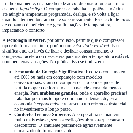
Tradicionalmente, os aparelhos de ar condicionado funcionam no
esquema
liga/desliga
. O compressor trabalha na potência máxima
até atingir a temperatura programada, desliga, e só volta a ligar
quando a temperatura ambiente sobe novamente. Esse ciclo de picos
de consumo é ineficiente e gera flutuações de temperatura,
impactando o conforto.
A
tecnologia Inverter
, por outro lado, permite que o compressor
opere de forma contínua, porém com
velocidade variável
. Isso
significa que, ao invés de ligar e desligar constantemente, o
compressor acelera ou desacelera para manter a temperatura estável,
com pequenas variações. Na prática, isso se traduz em:
Economia de Energia Significativa
: Reduz o consumo em
até 60% ou mais em comparação com modelos
convencionais. Como o compressor não tem os picos de
partida e opera de forma mais suave, ele demanda menos
energia. Para
ambientes grandes
, onde o aparelho precisará
trabalhar por mais tempo e com maior intensidade, essa
economia é
exponencial
e representa um retorno substancial
no investimento a longo prazo.
Conforto Térmico Superior
: A temperatura se mantém
muito mais estável, sem as oscilações abruptas que causam
desconforto. O ambiente permanece agradavelmente
climatizado de forma constante.