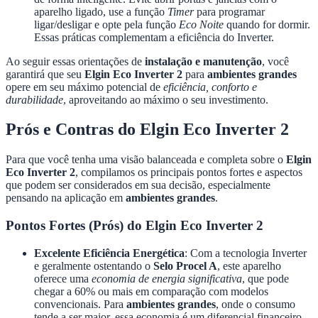
aparelho ligado, use a função
Timer
para programar
ligar/desligar e opte pela função
Eco Noite
quando for dormir.
Essas práticas complementam a eficiência do Inverter.
Ao seguir essas orientações de
instalação e manutenção
, você
garantirá que seu
Elgin Eco Inverter 2
para
ambientes grandes
opere em seu máximo potencial de
eficiência, conforto e
durabilidade
, aproveitando ao máximo o seu investimento.
Prós e Contras do Elgin Eco Inverter 2
Para que você tenha uma visão balanceada e completa sobre o
Elgin
Eco Inverter 2
, compilamos os principais pontos fortes e aspectos
que podem ser considerados em sua decisão, especialmente
pensando na aplicação em
ambientes grandes
.
Pontos Fortes (Prós) do Elgin Eco Inverter 2
Excelente Eficiência Energética
: Com a tecnologia Inverter
e geralmente ostentando o
Selo Procel A
, este aparelho
oferece uma
economia de energia significativa
, que pode
chegar a 60% ou mais em comparação com modelos
convencionais. Para
ambientes grandes
, onde o consumo
tende a ser maior, essa economia é um diferencial financeiro