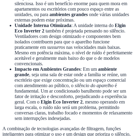
silenciosa. Isso é um benefício enorme para quem mora em
apartamentos ou escritórios com pouco espaço entre as
unidades, ou para
ambientes grandes
onde várias unidades
externas podem estar próximas.
Unidade Interna Otimizada
: A unidade interna do
Elgin
Eco Inverter 2
também é projetada pensando no silêncio.
Ventiladores com design otimizado e componentes bem
isolados contribuem para que o aparelho funcione
praticamente em
sussurros
nas velocidades mais baixas.
Mesmo em potência máxima, o nível de ruído é perfeitamente
aceitável e geralmente mais baixo do que o de modelos
convencionais.
Impacto em Ambientes Grandes
: Em um
ambiente
grande
, seja uma sala de estar onde a família se reúne, um
escritório que exige concentração ou um espaço comercial
com atendimento ao público, o
silêncio do aparelho
é
fundamental. Um ar condicionado barulhento pode ser um
fator de irritação e desconforto, prejudicando a experiência
geral. Com o
Elgin Eco Inverter 2
, mesmo operando em
larga escala, o ruído não será um problema, permitindo
conversas claras, trabalho focado e momentos de relaxamento
sem interrupções indesejadas.
A combinação de tecnologias avançadas de filtragem, funções
inteligentes para otimizar o uso e um design que prioriza o silêncio,