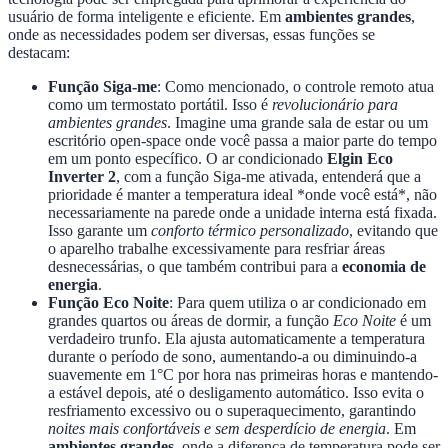
usuário de forma inteligente e eficiente. Em
ambientes grandes
,
onde as necessidades podem ser diversas, essas funções se
destacam:
Função Siga-me
: Como mencionado, o controle remoto atua
como um termostato portátil. Isso é
revolucionário para
ambientes grandes
. Imagine uma grande sala de estar ou um
escritório open-space onde você passa a maior parte do tempo
em um ponto específico. O ar condicionado
Elgin Eco
Inverter 2
, com a função Siga-me ativada, entenderá que a
prioridade é manter a temperatura ideal *onde você está*, não
necessariamente na parede onde a unidade interna está fixada.
Isso garante um
conforto térmico personalizado
, evitando que
o aparelho trabalhe excessivamente para resfriar áreas
desnecessárias, o que também contribui para a
economia de
energia
.
Função Eco Noite
: Para quem utiliza o ar condicionado em
grandes quartos ou áreas de dormir, a função
Eco Noite
é um
verdadeiro trunfo. Ela ajusta automaticamente a temperatura
durante o período de sono, aumentando-a ou diminuindo-a
suavemente em 1°C por hora nas primeiras horas e mantendo-
a estável depois, até o desligamento automático. Isso evita o
resfriamento excessivo ou o superaquecimento, garantindo
noites mais confortáveis e sem desperdício de energia
. Em
ambientes grandes
, onde a diferença de temperatura pode ser