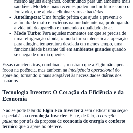
mesmo alguns alérgenos, contribuindo para um ambiente mais
saudável. Modelos mais recentes podem incluir filtros como o
Ionizador, que ajuda a eliminar vírus e bactérias.
Autolimpeza
: Uma função prática que ajuda a prevenir o
acúmulo de mofo e bactérias na unidade interna, prolongando
a vida útil do aparelho e mantendo a qualidade do ar.
Modo Turbo
: Para aqueles momentos em que se precisa de
uma refrigeração rápida, o modo turbo intensifica a operação
para atingir a temperatura desejada em menos tempo, uma
funcionalidade bastante útil em
ambientes grandes
quando
se chega de um dia quente.
Essas características, combinadas, mostram que a Elgin não apenas
focou na potência, mas também na
inteligência operacional
do
aparelho, tornando-o mais adaptável às necessidades diárias dos
usuários.
Tecnologia Inverter: O Coração da Eficiência e da
Economia
Não se pode falar do
Elgin Eco Inverter 2
sem dedicar uma seção
especial à sua
tecnologia Inverter
. Ela é, de fato, o
coração
pulsante
por trás da proposta de
economia de energia
e
conforto
térmico
que o aparelho oferece.