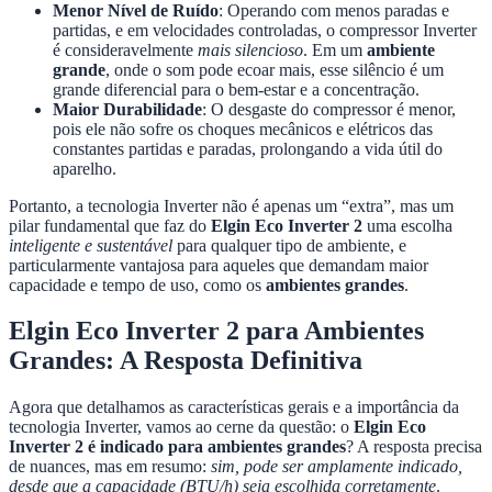
Menor Nível de Ruído
: Operando com menos paradas e
partidas, e em velocidades controladas, o compressor Inverter
é consideravelmente
mais silencioso
. Em um
ambiente
grande
, onde o som pode ecoar mais, esse silêncio é um
grande diferencial para o bem-estar e a concentração.
Maior Durabilidade
: O desgaste do compressor é menor,
pois ele não sofre os choques mecânicos e elétricos das
constantes partidas e paradas, prolongando a vida útil do
aparelho.
Portanto, a tecnologia Inverter não é apenas um “extra”, mas um
pilar fundamental que faz do
Elgin Eco Inverter 2
uma escolha
inteligente e sustentável
para qualquer tipo de ambiente, e
particularmente vantajosa para aqueles que demandam maior
capacidade e tempo de uso, como os
ambientes grandes
.
Elgin Eco Inverter 2 para Ambientes
Grandes: A Resposta Definitiva
Agora que detalhamos as características gerais e a importância da
tecnologia Inverter, vamos ao cerne da questão: o
Elgin Eco
Inverter 2 é indicado para ambientes grandes
? A resposta precisa
de nuances, mas em resumo:
sim, pode ser amplamente indicado,
desde que a capacidade (BTU/h) seja escolhida corretamente
.