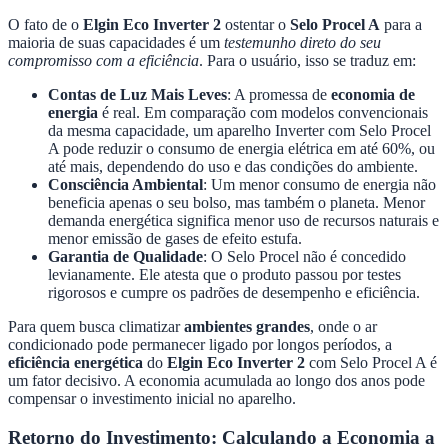
O fato de o
Elgin Eco Inverter 2
ostentar o
Selo Procel A
para a
maioria de suas capacidades é um
testemunho direto do seu
compromisso com a eficiência
. Para o usuário, isso se traduz em:
Contas de Luz Mais Leves
: A promessa de
economia de
energia
é real. Em comparação com modelos convencionais
da mesma capacidade, um aparelho Inverter com Selo Procel
A pode reduzir o consumo de energia elétrica em até 60%, ou
até mais, dependendo do uso e das condições do ambiente.
Consciência Ambiental
: Um menor consumo de energia não
beneficia apenas o seu bolso, mas também o planeta. Menor
demanda energética significa menor uso de recursos naturais e
menor emissão de gases de efeito estufa.
Garantia de Qualidade
: O Selo Procel não é concedido
levianamente. Ele atesta que o produto passou por testes
rigorosos e cumpre os padrões de desempenho e eficiência.
Para quem busca climatizar
ambientes grandes
, onde o ar
condicionado pode permanecer ligado por longos períodos, a
eficiência energética
do
Elgin Eco Inverter 2
com Selo Procel A é
um fator decisivo. A economia acumulada ao longo dos anos pode
compensar o investimento inicial no aparelho.
Retorno do Investimento: Calculando a Economia a