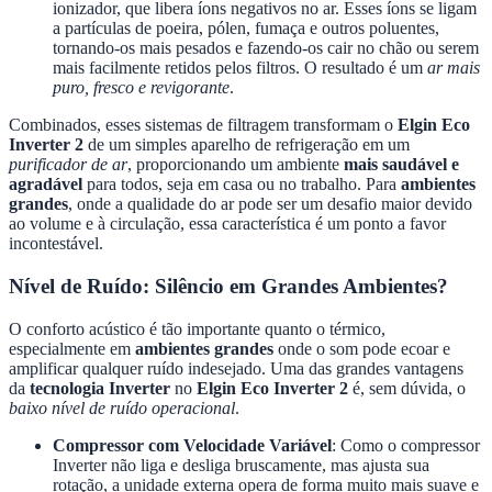
ionizador, que libera íons negativos no ar. Esses íons se ligam
a partículas de poeira, pólen, fumaça e outros poluentes,
tornando-os mais pesados e fazendo-os cair no chão ou serem
mais facilmente retidos pelos filtros. O resultado é um
ar mais
puro, fresco e revigorante
.
Combinados, esses sistemas de filtragem transformam o
Elgin Eco
Inverter 2
de um simples aparelho de refrigeração em um
purificador de ar
, proporcionando um ambiente
mais saudável e
agradável
para todos, seja em casa ou no trabalho. Para
ambientes
grandes
, onde a qualidade do ar pode ser um desafio maior devido
ao volume e à circulação, essa característica é um ponto a favor
incontestável.
Nível de Ruído: Silêncio em Grandes Ambientes?
O conforto acústico é tão importante quanto o térmico,
especialmente em
ambientes grandes
onde o som pode ecoar e
amplificar qualquer ruído indesejado. Uma das grandes vantagens
da
tecnologia Inverter
no
Elgin Eco Inverter 2
é, sem dúvida, o
baixo nível de ruído operacional
.
Compressor com Velocidade Variável
: Como o compressor
Inverter não liga e desliga bruscamente, mas ajusta sua
rotação, a unidade externa opera de forma muito mais suave e