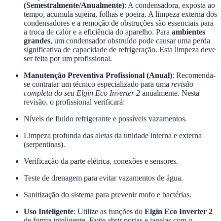
(Semestralmente/Anualmente)
: A condensadora, exposta ao
tempo, acumula sujeira, folhas e poeira. A limpeza externa dos
condensadores e a remoção de obstruções são essenciais para
a troca de calor e a eficiência do aparelho. Para
ambientes
grandes
, um condensador obstruído pode causar uma perda
significativa de capacidade de refrigeração. Esta limpeza deve
ser feita por um profissional.
Manutenção Preventiva Profissional (Anual)
: Recomenda-
se contratar um técnico especializado para uma
revisão
completa do seu Elgin Eco Inverter 2
anualmente. Nesta
revisão, o profissional verificará:
Níveis de fluido refrigerante e possíveis vazamentos.
Limpeza profunda das aletas da unidade interna e externa
(serpentinas).
Verificação da parte elétrica, conexões e sensores.
Teste de drenagem para evitar vazamentos de água.
Sanitização do sistema para prevenir mofo e bactérias.
Uso Inteligente
: Utilize as funções do
Elgin Eco Inverter 2
de forma inteligente. Evite abrir portas e janelas com o