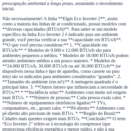
preocupação ambiental a longo prazo
, assumindo o investimento
inicial.
Não necessariamente! A linha **Elgin Eco Inverter 2**, assim
como a maioria das linhas de ar condicionado, possui modelos com
**diversas capacidades (BTUs/h)**. Para saber se um modelo
específico da linha Eco Inverter 2 é indicado para um ambiente
grande, você precisa verificar a sua **capacidade em BTUs/h**.
**O que você precisa considerar:** 1. **Capacidade em
BTUs/h:** * Modelos de 9.000 e 12.000 BTUs/h são para
ambientes pequenos a médios. * Modelos de 18.000 BTUs/h podem
atender ambientes médios a um pouco maiores. * Modelos de
**24.000 BTUs/h, 30.000 BTUs/h ou até 36.000 BTUs/h** (se
disponíveis nessa linha e tipo de aparelho, como cassete ou piso
teto) são os indicados para ambientes considerados “grandes”. 2.
**Tamanho do ambiente (em m²):** A metragem quadrada é o
principal fator. 3. **Outros fatores que influenciam a necessidade de
BTUs:** * **Incidência solar:** Ambientes com muito sol exigem
mais BTUs. * **Número de pessoas:** Cada pessoa exala calor. *
**Número de equipamentos eletrônicos ligados:** TVs,
computadores, etc., geram calor. * **Pé-direito:** Ambientes com
pé-direito alto precisam de mais BTUs. * **Região do Brasil:**
Cidades mais quentes exigem mais BTUs. **Conclusão:** O term
“Eco Inverter 2” refere-se à tecnologia do compressor (que
proporciona eficiência energética e menor ruído), e não à sua