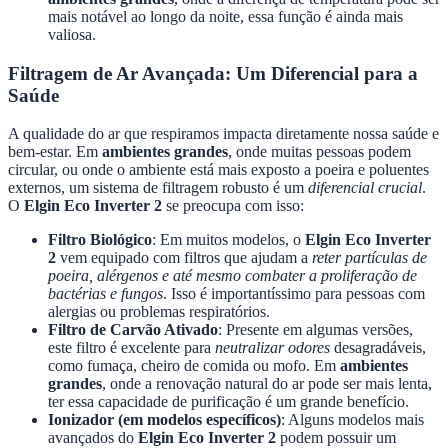
mais notável ao longo da noite, essa função é ainda mais
valiosa.
Filtragem de Ar Avançada: Um Diferencial para a
Saúde
A qualidade do ar que respiramos impacta diretamente nossa saúde e
bem-estar. Em
ambientes grandes
, onde muitas pessoas podem
circular, ou onde o ambiente está mais exposto a poeira e poluentes
externos, um sistema de filtragem robusto é um
diferencial crucial
.
O
Elgin Eco Inverter 2
se preocupa com isso:
Filtro Biológico
: Em muitos modelos, o
Elgin Eco Inverter
2
vem equipado com filtros que ajudam a
reter partículas de
poeira, alérgenos e até mesmo combater a proliferação de
bactérias e fungos
. Isso é importantíssimo para pessoas com
alergias ou problemas respiratórios.
Filtro de Carvão Ativado
: Presente em algumas versões,
este filtro é excelente para
neutralizar odores
desagradáveis,
como fumaça, cheiro de comida ou mofo. Em
ambientes
grandes
, onde a renovação natural do ar pode ser mais lenta,
ter essa capacidade de purificação é um grande benefício.
Ionizador (em modelos específicos)
: Alguns modelos mais
avançados do
Elgin Eco Inverter 2
podem possuir um