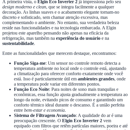
À primeira vista, o
Elgin Eco Inverter 2
já impressiona pelo seu
design moderno e clean
, que se integra facilmente a qualquer
decoração. As linhas suaves e o acabamento elegante tornam-no
discreto e sofisticado, sem chamar atenção excessiva, mas
complementando o ambiente. No entanto, sua verdadeira beleza
reside nas funcionalidades e na tecnologia embarcada. A Elgin
projetou este aparelho pensando não apenas na eficácia da
refrigeração, mas também na
experiência do usuário
e na
sustentabilidade
.
Entre as funcionalidades que merecem destaque, encontramos:
Função Siga-me
: Um sensor no controle remoto detecta a
temperatura ambiente no local onde o controle está, ajustando
a climatização para oferecer conforto exatamente onde você
está. Isso é particularmente útil em
ambientes grandes
, onde
a temperatura pode variar em diferentes pontos.
Função Eco Noite
: Para noites de sono mais tranquilas e
econômicas, essa função ajusta gradualmente a temperatura ao
longo da noite, evitando picos de consumo e garantindo um
conforto térmico ideal durante o descanso. É a união perfeita
entre
bem-estar e economia
.
Sistema de Filtragem Avançado
: A qualidade do ar é uma
preocupação crescente. O
Elgin Eco Inverter 2
vem
equipado com filtros que retêm partículas maiores, poeira e até