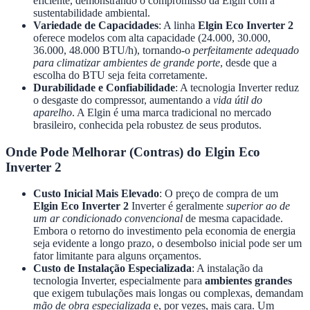
eficiente, demonstrando o compromisso da Elgin com a
sustentabilidade ambiental.
Variedade de Capacidades
: A linha
Elgin Eco Inverter 2
oferece modelos com alta capacidade (24.000, 30.000,
36.000, 48.000 BTU/h), tornando-o
perfeitamente adequado
para climatizar ambientes de grande porte
, desde que a
escolha do BTU seja feita corretamente.
Durabilidade e Confiabilidade
: A tecnologia Inverter reduz
o desgaste do compressor, aumentando a
vida útil do
aparelho
. A Elgin é uma marca tradicional no mercado
brasileiro, conhecida pela robustez de seus produtos.
Onde Pode Melhorar (Contras) do Elgin Eco
Inverter 2
Custo Inicial Mais Elevado
: O preço de compra de um
Elgin Eco Inverter 2
Inverter é geralmente
superior ao de
um ar condicionado convencional
de mesma capacidade.
Embora o retorno do investimento pela economia de energia
seja evidente a longo prazo, o desembolso inicial pode ser um
fator limitante para alguns orçamentos.
Custo de Instalação Especializada
: A instalação da
tecnologia Inverter, especialmente para
ambientes grandes
que exigem tubulações mais longas ou complexas, demandam
mão de obra especializada
e, por vezes, mais cara. Um