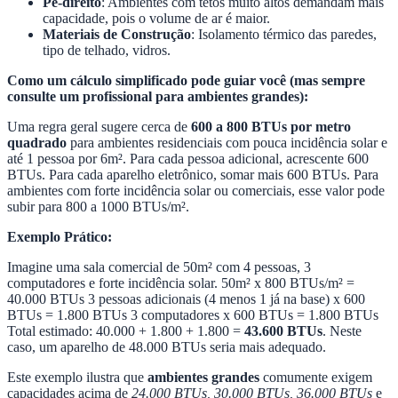
Pé-direito
: Ambientes com tetos muito altos demandam mais
capacidade, pois o volume de ar é maior.
Materiais de Construção
: Isolamento térmico das paredes,
tipo de telhado, vidros.
Como um cálculo simplificado pode guiar você (mas sempre
consulte um profissional para ambientes grandes):
Uma regra geral sugere cerca de
600 a 800 BTUs por metro
quadrado
para ambientes residenciais com pouca incidência solar e
até 1 pessoa por 6m². Para cada pessoa adicional, acrescente 600
BTUs. Para cada aparelho eletrônico, somar mais 600 BTUs. Para
ambientes com forte incidência solar ou comerciais, esse valor pode
subir para 800 a 1000 BTUs/m².
Exemplo Prático:
Imagine uma sala comercial de 50m² com 4 pessoas, 3
computadores e forte incidência solar. 50m² x 800 BTUs/m² =
40.000 BTUs 3 pessoas adicionais (4 menos 1 já na base) x 600
BTUs = 1.800 BTUs 3 computadores x 600 BTUs = 1.800 BTUs
Total estimado: 40.000 + 1.800 + 1.800 =
43.600 BTUs
. Neste
caso, um aparelho de 48.000 BTUs seria mais adequado.
Este exemplo ilustra que
ambientes grandes
comumente exigem
capacidades acima de
24.000 BTUs, 30.000 BTUs, 36.000 BTUs
e