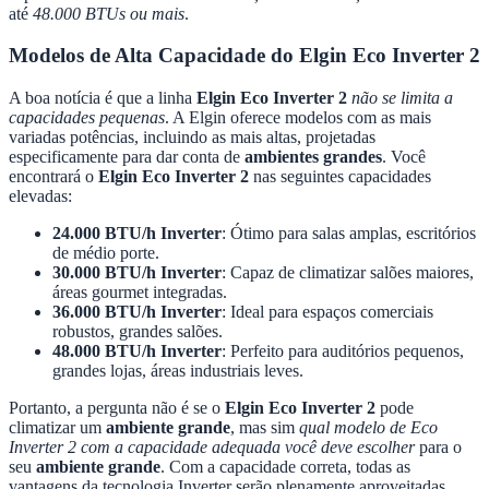
até
48.000 BTUs ou mais
.
Modelos de Alta Capacidade do Elgin Eco Inverter 2
A boa notícia é que a linha
Elgin Eco Inverter 2
não se limita a
capacidades pequenas
. A Elgin oferece modelos com as mais
variadas potências, incluindo as mais altas, projetadas
especificamente para dar conta de
ambientes grandes
. Você
encontrará o
Elgin Eco Inverter 2
nas seguintes capacidades
elevadas:
24.000 BTU/h Inverter
: Ótimo para salas amplas, escritórios
de médio porte.
30.000 BTU/h Inverter
: Capaz de climatizar salões maiores,
áreas gourmet integradas.
36.000 BTU/h Inverter
: Ideal para espaços comerciais
robustos, grandes salões.
48.000 BTU/h Inverter
: Perfeito para auditórios pequenos,
grandes lojas, áreas industriais leves.
Portanto, a pergunta não é se o
Elgin Eco Inverter 2
pode
climatizar um
ambiente grande
, mas sim
qual modelo de Eco
Inverter 2 com a capacidade adequada você deve escolher
para o
seu
ambiente grande
. Com a capacidade correta, todas as
vantagens da tecnologia Inverter serão plenamente aproveitadas.