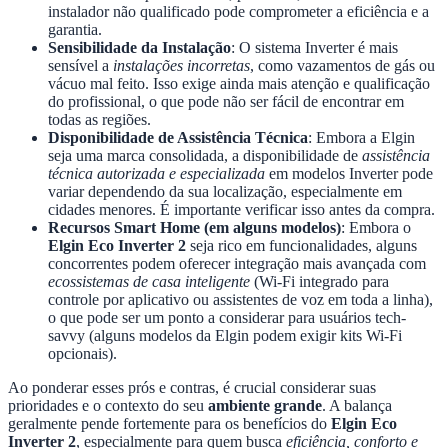
instalador não qualificado pode comprometer a eficiência e a
garantia.
Sensibilidade da Instalação
: O sistema Inverter é mais
sensível a
instalações incorretas
, como vazamentos de gás ou
vácuo mal feito. Isso exige ainda mais atenção e qualificação
do profissional, o que pode não ser fácil de encontrar em
todas as regiões.
Disponibilidade de Assistência Técnica
: Embora a Elgin
seja uma marca consolidada, a disponibilidade de
assistência
técnica autorizada e especializada
em modelos Inverter pode
variar dependendo da sua localização, especialmente em
cidades menores. É importante verificar isso antes da compra.
Recursos Smart Home (em alguns modelos)
: Embora o
Elgin Eco Inverter 2
seja rico em funcionalidades, alguns
concorrentes podem oferecer integração mais avançada com
ecossistemas de casa inteligente
(Wi-Fi integrado para
controle por aplicativo ou assistentes de voz em toda a linha),
o que pode ser um ponto a considerar para usuários tech-
savvy (alguns modelos da Elgin podem exigir kits Wi-Fi
opcionais).
Ao ponderar esses prós e contras, é crucial considerar suas
prioridades e o contexto do seu
ambiente grande
. A balança
geralmente pende fortemente para os benefícios do
Elgin Eco
Inverter 2
, especialmente para quem busca
eficiência, conforto e