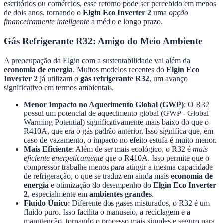
escritórios ou comércios, esse retorno pode ser percebido em menos
de dois anos, tornando o
Elgin Eco Inverter 2
uma
opção
financeiramente inteligente
a médio e longo prazo.
Gás Refrigerante R32: Amigo do Meio Ambiente
A preocupação da Elgin com a sustentabilidade vai além da
economia de energia
. Muitos modelos recentes do
Elgin Eco
Inverter 2
já utilizam o
gás refrigerante R32
, um avanço
significativo em termos ambientais.
Menor Impacto no Aquecimento Global (GWP)
: O R32
possui um potencial de aquecimento global (GWP - Global
Warming Potential) significativamente mais baixo do que o
R410A, que era o gás padrão anterior. Isso significa que, em
caso de vazamento, o impacto no efeito estufa é muito menor.
Mais Eficiente
: Além de ser mais ecológico, o R32 é
mais
eficiente energeticamente
que o R410A. Isso permite que o
compressor trabalhe menos para atingir a mesma capacidade
de refrigeração, o que se traduz em ainda mais
economia de
energia
e otimização do desempenho do
Elgin Eco Inverter
2
, especialmente em
ambientes grandes
.
Fluido Único
: Diferente dos gases misturados, o R32 é um
fluido puro. Isso facilita o manuseio, a reciclagem e a
manutenção, tornando o processo mais simples e seguro para