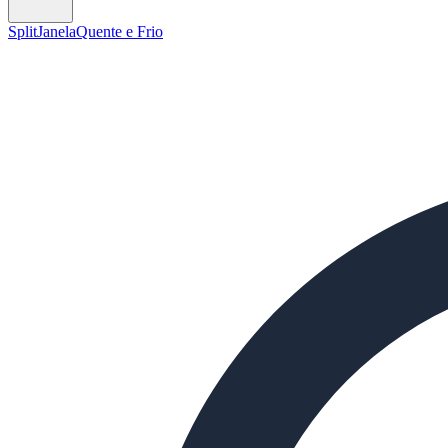
Split
Janela
Quente e Frio