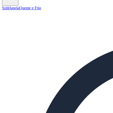
Split
Janela
Quente e Frio